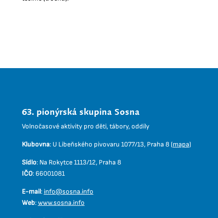
63. pionýrská skupina Sosna
Volnočasové aktivity pro děti, tábory, oddíly
Klubovna
:
U Libeňského pivovaru 1077/13, Praha 8 (
mapa
)
Sídlo
:
Na Rokytce 1113/12, Praha 8
IČO
:
66001081
E-mail
:
info@sosna.info
Web
:
www.sosna.info