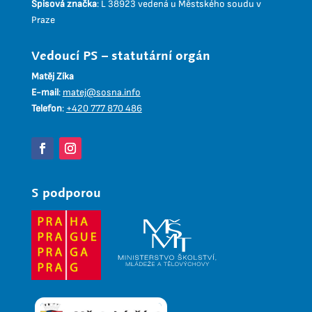
Spisová značka
:
L 38923 vedená u Městského soudu v
Praze
Vedoucí PS – statutární orgán
Matěj Zíka
E-mail
:
matej@sosna.info
Telefon
:
+420 777 870 486
S podporou