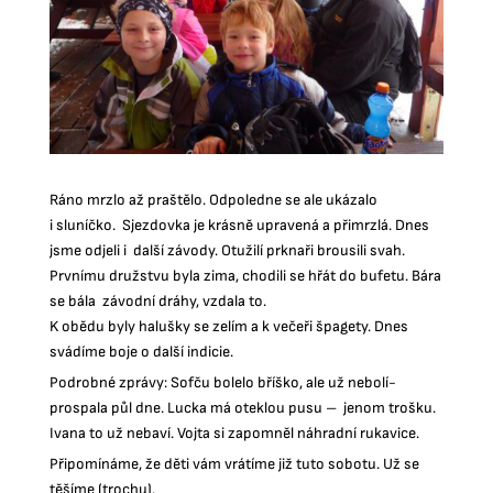
Ráno mrzlo až praštělo. Odpoledne se ale ukázalo
i sluníčko. Sjezdovka je krásně upravená a přimrzlá. Dnes
jsme odjeli i další závody. Otužilí prknaři brousili svah.
Prvnímu družstvu byla zima, chodili se hřát do bufetu. Bára
se bála závodní dráhy, vzdala to.
K obědu byly halušky se zelím a k večeři špagety. Dnes
svádíme boje o další indicie.
Podrobné zprávy: Sofču bolelo bříško, ale už nebolí-
prospala půl dne. Lucka má oteklou pusu – jenom trošku.
Ivana to už nebaví. Vojta si zapomněl náhradní rukavice.
Připomínáme, že děti vám vrátíme již tuto sobotu. Už se
těšíme (trochu).