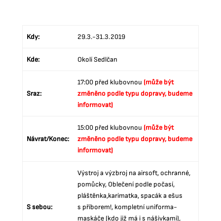
Kdy:
29.3.-31.3.2019
Kde:
Okolí Sedlčan
17:00 před klubovnou
(může být
Sraz:
změněno podle typu dopravy, budeme
informovat)
15:00 před klubovnou
(může být
Návrat/Konec:
změněno podle typu dopravy, budeme
informovat)
Výstroj a výzbroj na airsoft, ochranné,
pomůcky, Oblečení podle počasí,
pláštěnka,karimatka, spacák a ešus
S sebou:
s příborem!, kompletní uniforma-
maskáče (kdo již má i s nášivkami),