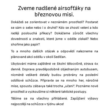
Zveme nadšené airsofťáky na
březnovou misi.
Dokážeš se zorientovat v neznámém prostředí? Postarat
se sám o sebe nebo i o druhé? Kdo se zhostí velení a kdo
raději poslouchá příkazy? Dokážeme zůročit všechny
dovednosti a znalosti, které jsme v oddíle získali? Nebo
shoříme jako papír?
To a mnoho dalších otázek a odpovědí nalezneme na
plánované akci oddílu v okolí Sedlčan.
Ubytování máme zajištěné ve školní tělocvičně, strava 4x
denně. Doprava pravděpodobně objednaným autobusem,
nicméně veškeré detaily budou probrány na poslední
oddílové schůzce. Připravte se na mnoho her, náročné
mise, spoustu zábavya také trocha „učení“. Poznáme nové
prostředí a vyzkoušíme si některé taktické postupy.
Těšíme se na všechny přihlášené. Zapůjčení výbavy
nejpozději na schůzce v týdnu akce!