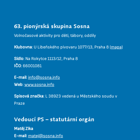
63. pionýrská skupina Sosna
Volnočasové aktivity pro děti, tábory, oddíly
Klubovna
:
U Libeňského pivovaru 1077/13, Praha 8 (
mapa
)
Sídlo
:
Na Rokytce 1113/12, Praha 8
IČO
:
66001081
E-mail
:
info@sosna.info
Web
:
www.sosna.info
Spisová značka
:
L 38923 vedená u Městského soudu v
Praze
Vedoucí PS – statutární orgán
Matěj Zíka
E-mail
:
matej@sosna.info