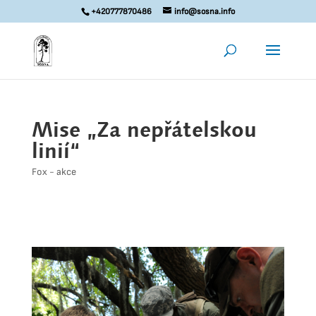
+420777870486
info@sosna.info
Mise „Za nepřátelskou
linií“
Fox - akce