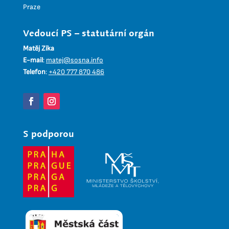
Praze
Vedoucí PS – statutární orgán
Matěj Zíka
E-mail
:
matej@sosna.info
Telefon
:
+420 777 870 486
S podporou