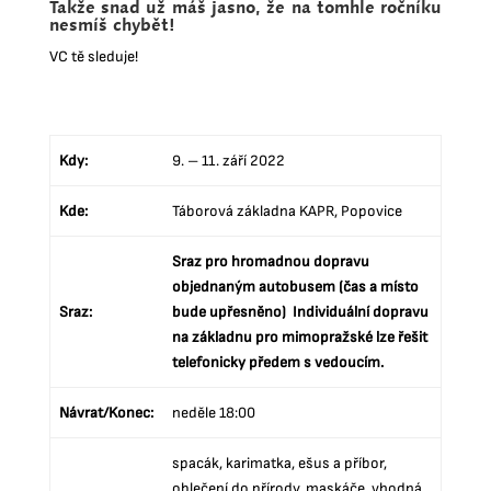
Takže snad už máš jasno, že na tomhle ročníku
nesmíš chybět!
VC tě sleduje!
Kdy:
9. – 11. září 2022
Kde:
Táborová základna KAPR, Popovice
Sraz pro hromadnou dopravu
objednaným autobusem (čas a místo
Sraz:
bude upřesněno) Individuální dopravu
na základnu pro mimopražské lze řešit
telefonicky předem s vedoucím.
Návrat/Konec:
neděle 18:00
spacák, karimatka, ešus a příbor,
oblečení do přírody, maskáče, vhodná