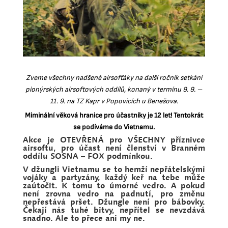
Zveme všechny nadšené airsofťáky na další ročník setkání
pionýrských airsoftových oddílů, konaný v termínu 9
. 9. –
11. 9. na TZ Kapr v Popovicích u Benešova.
Miminální věková hranice pro účastníky je 12 let!
Tentokrát
se podíváme do Vietnamu.
Akce je OTEVŘENÁ pro VŠECHNY příznivce
airsoftu, pro účast není členství v Branném
oddílu SOSNA – FOX podmínkou.
V džungli Vietnamu se to hemží nepřátelskými
vojáky a partyzány, každý keř na tebe může
zaútočit. K tomu to úmorné vedro. A pokud
není zrovna vedro na padnutí, pro změnu
nepřestává pršet. Džungle není pro bábovky.
Čekají nás tuhé bitvy, nepřítel se nevzdává
snadno. Ale to přece ani my ne.