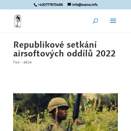
+420777870486
info@sosna.info
Republikové setkání
airsoftových oddílů 2022
Fox - akce