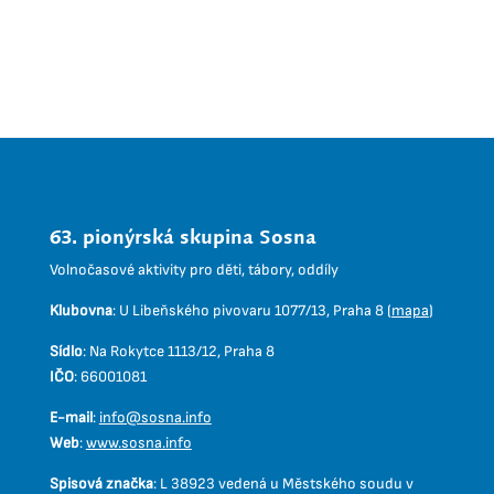
63. pionýrská skupina Sosna
Volnočasové aktivity pro děti, tábory, oddíly
Klubovna
:
U Libeňského pivovaru 1077/13, Praha 8 (
mapa
)
Sídlo
:
Na Rokytce 1113/12, Praha 8
IČO
:
66001081
E-mail
:
info@sosna.info
Web
:
www.sosna.info
Spisová značka
:
L 38923 vedená u Městského soudu v