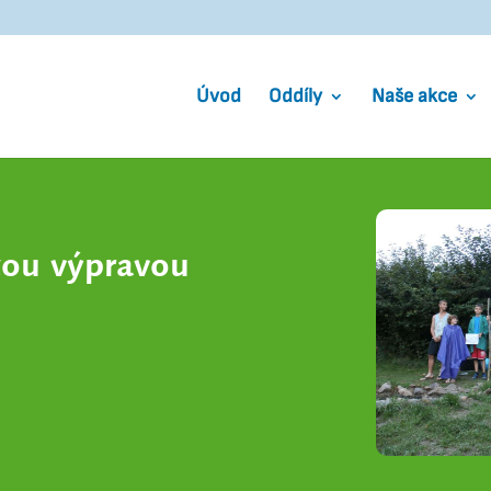
Úvod
Oddíly
Naše akce
kou výpravou