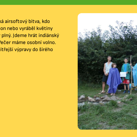
á airsoftový bitva, kdo
ton nebo vyráběl květiny
 plný. Jdeme hrát indiánský
. Večer máme osobní volno.
třejší výpravy do širého