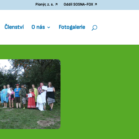
Pionýr, z. s. ↗
Oddíl SOSNA-FOX ↗
Členství
O nás
Fotogalerie