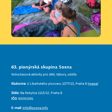
63. pionýrská skupina Sosna
Volnočasové aktivity pro děti, tábory, oddíly
Klubovna
:
U Libeňského pivovaru 1077/13, Praha 8 (
mapa
)
Sídlo
:
Na Rokytce 1113/12, Praha 8
IČO
:
66001081
E-mail
:
info@sosna.info