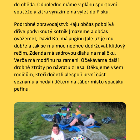
do oběda. Odpoledne máme v plánu sportovní
soutěže a zítra vyrazíme na výlet do Písku.
Podrobné zpravodajství: Káju občas pobolívá
dříve podvrknutý kotník (mažeme a občas
ovážeme), David Ko. má angínu (ale už je mu
dobře a tak se mu moc nechce dodržovat klidový
režim, Zdenda má sádrovou dlahu na malíčku,
Verča má modřinu na rameni. Očekáváme další
drobné ztráty po návratu z lesa. Děkujeme všem
rodičům, kteří dočetli alespoň první část
seznamu a nedali dětem na tábor místo spacáku
peřinu.