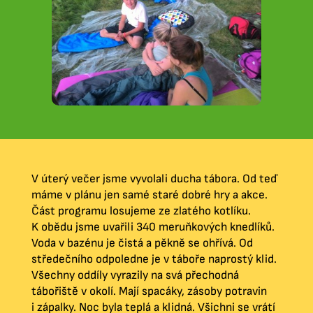
V úterý večer jsme vyvolali ducha tábora. Od teď
máme v plánu jen samé staré dobré hry a akce.
Část programu losujeme ze zlatého kotlíku.
K obědu jsme uvařili 340 meruňkových knedlíků.
Voda v bazénu je čistá a pěkně se ohřívá. Od
středečního odpoledne je v táboře naprostý klid.
Všechny oddíly vyrazily na svá přechodná
tábořiště v okolí. Mají spacáky, zásoby potravin
i zápalky. Noc byla teplá a klidná. Všichni se vrátí