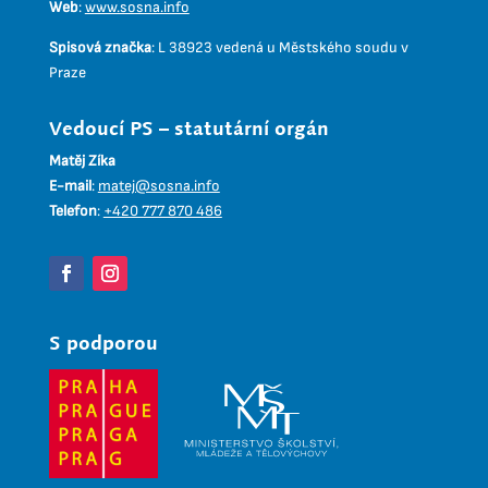
Web
:
www.sosna.info
Spisová značka
:
L 38923 vedená u Městského soudu v
Praze
Vedoucí PS – statutární orgán
Matěj Zíka
E-mail
:
matej@sosna.info
Telefon
:
+420 777 870 486
S podporou