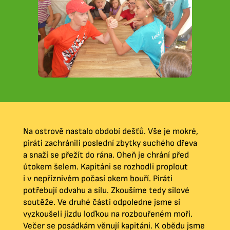
Na ostrově nastalo období dešťů. Vše je mokré,
piráti zachránili poslední zbytky suchého dřeva
a snaží se přežít do rána. Oheň je chrání před
útokem šelem. Kapitáni se rozhodli proplout
i v nepříznivém počasí okem bouří. Piráti
potřebují odvahu a sílu. Zkoušíme tedy silové
soutěže. Ve druhé části odpoledne jsme si
vyzkoušeli jízdu loďkou na rozbouřeném moři.
Večer se posádkám věnují kapitáni. K obědu jsme