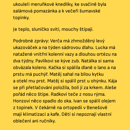
ukouleli meruňkové knedlíky, ke svačině byla
salámová pomazánka a k večeři šumavské
topinky.
Je teplo, sluníčko svítí, mouchy štípají.
Podrobné zprávy: Verča má zhmožděný levý
ukazováček a na týden sádrovou dlahu. Lucka má
natažené vnitřní kolenní vazy a dlouhou ortézu na
dva týdny. Pavlíkovi se kýve zub. Natálka si sama
obvázala koleno. Kačka si spálila dlaně o lano a na
prstu má puchýř. Matěj sahal na bílou kytku
a otekl mu prst. Matěj si spálil prst u ohýnku. Kája
se při přetlačování položila, bolí jí za krkem. Aleše
pořád něco štípe. Radkovi teče z nosu rýma.
Honzovi něco spadlo do oka. Ivan se spálil olejem
z topinek. V čekárně na ortopedii v Benešově
mají klimatizaci a kafe. Děti si nepoznají vlastní
oblečení ani ručníky.