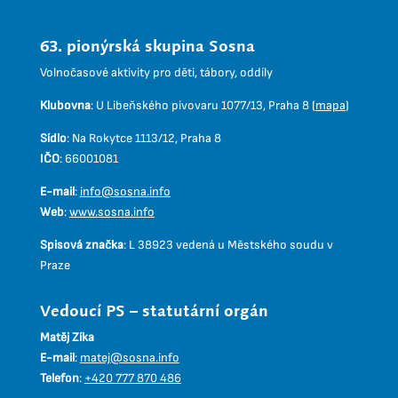
63. pionýrská skupina Sosna
Volnočasové aktivity pro děti, tábory, oddíly
Klubovna
:
U Libeňského pivovaru 1077/13, Praha 8 (
mapa
)
Sídlo
:
Na Rokytce 1113/12, Praha 8
IČO
:
66001081
E-mail
:
info@sosna.info
Web
:
www.sosna.info
Spisová značka
:
L 38923 vedená u Městského soudu v
Praze
Vedoucí PS – statutární orgán
Matěj Zíka
E-mail
:
matej@sosna.info
Telefon
:
+420 777 870 486