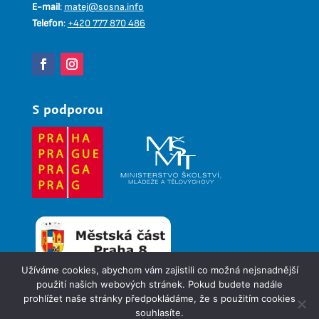
E-mail
:
matej@sosna.info
Telefon
:
+420 777 870 486
S podporou
Užíváme cookies, abychom vám zajistili co možná nejsnadnější
použití našich webových stránek. Pokud budete nadále
prohlížet naše stránky předpokládáme, že s použitím cookies
© 2026
Pionýr, z. s. – 63. pionýrská skupina Sosna
souhlasíte.