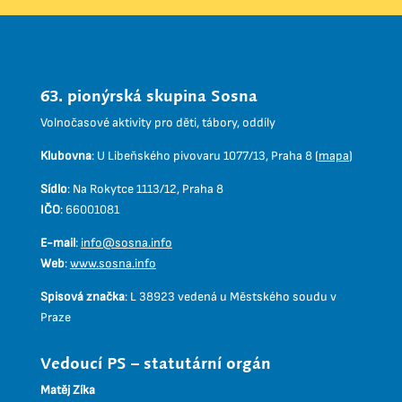
63. pionýrská skupina Sosna
Volnočasové aktivity pro děti, tábory, oddíly
Klubovna
:
U Libeňského pivovaru 1077/13, Praha 8 (
mapa
)
Sídlo
:
Na Rokytce 1113/12, Praha 8
IČO
:
66001081
E-mail
:
info@sosna.info
Web
:
www.sosna.info
Spisová značka
:
L 38923 vedená u Městského soudu v
Praze
Vedoucí PS – statutární orgán
Matěj Zíka