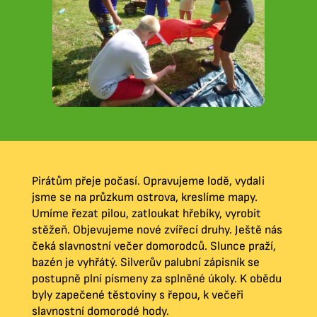
Pirátům přeje počasí. Opravujeme lodě, vydali
jsme se na průzkum ostrova, kreslíme mapy.
Umíme řezat pilou, zatloukat hřebíky, vyrobit
stěžeň. Objevujeme nové zvířecí druhy. Ještě nás
čeká slavnostní večer domorodců. Slunce praží,
bazén je vyhřátý. Silverův palubní zápisník se
postupně plní písmeny za splněné úkoly. K obědu
byly zapečené těstoviny s řepou, k večeři
slavnostní domorodé hody.