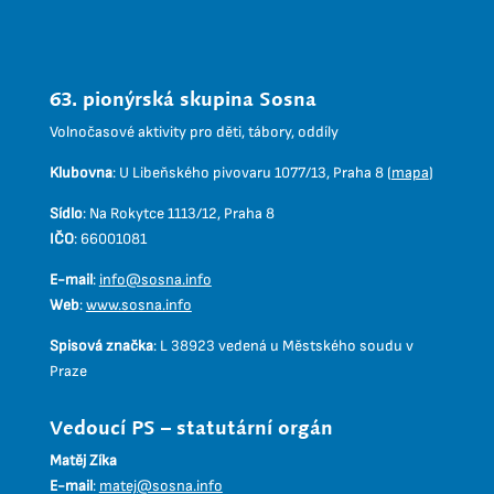
63. pionýrská skupina Sosna
Volnočasové aktivity pro děti, tábory, oddíly
Klubovna
:
U Libeňského pivovaru 1077/13, Praha 8 (
mapa
)
Sídlo
:
Na Rokytce 1113/12, Praha 8
IČO
:
66001081
E-mail
:
info@sosna.info
Web
:
www.sosna.info
Spisová značka
:
L 38923 vedená u Městského soudu v
Praze
Vedoucí PS – statutární orgán
Matěj Zíka
E-mail
:
matej@sosna.info