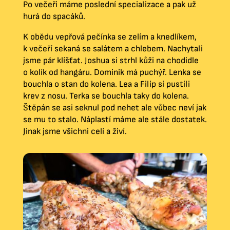
Po večeři máme poslední specializace a pak už
hurá do spacáků.
K obědu vepřová pečínka se zelím a knedlíkem,
k večeří sekaná se salátem a chlebem. Nachytali
jsme pár klíšťat. Joshua si strhl kůži na chodidle
o kolík od hangáru. Dominik má puchýř. Lenka se
bouchla o stan do kolena. Lea a Filip si pustili
krev z nosu. Terka se bouchla taky do kolena.
Štěpán se asi seknul pod nehet ale vůbec neví jak
se mu to stalo. Náplastí máme ale stále dostatek.
Jinak jsme všichni celí a živí.