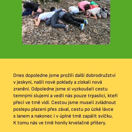
Dnes dopoledne jsme prožili další dobrodružství
v jeskyni, našli nové poklady a získali nová
zranění. Odpoledne jsme si vyzkoušeli cestu
temnými slujemi a vedli nás pouze trpaslíci, kteří
přeci ve tmě vidí. Cestou jsme museli zvládnout
poslepu plazení přes zával, cestu po úzké lávce
s lanem a nakonec i v úplné tmě zapálit svíčku.
K tomu nás ve tmě honily krvelačné příšery.