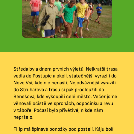
Středa byla dnem prvních výletů. Nejkratší trasa
vedla do Postupic a okolí, statečnější vyrazili do
Nové Vsi, kde nic nenašli. Nejodvážnější vyrazili
do Struhařova a trasu si pak prodloužili do
Benešova, kde vykoupili celé město. Večer jsme
věnovali očistě ve sprchách, odpočinku a řevu
v táboře. Počasí bylo přívětivé, nikde nám
nepršelo.
Filip má špinavé ponožky pod postelí, Káju bolí