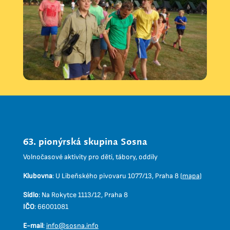
63. pionýrská skupina Sosna
Volnočasové aktivity pro děti, tábory, oddíly
Klubovna
:
U Libeňského pivovaru 1077/13, Praha 8 (
mapa
)
Sídlo
:
Na Rokytce 1113/12, Praha 8
IČO
:
66001081
E-mail
:
info@sosna.info