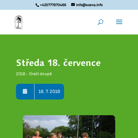
+420777870486
info@sosna.info
Středa 18. července
2018 - Dračí doupě
18. 7. 2018