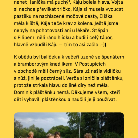
nehet, Janička má puchýř, Káju bolela hlava, Vojta
si nechce převlíkat tričko, Kája si musela vycucat
pastilku na nachlazené močové cesty, Eliška
měla klíště, Káje teče krev z kolena. Ještě jsme
nebyly na pohotovosti ani u lékaře. Štěpán
s Filipem měli ráno hlídku a budili celý tábor,
hlavně vzbudili Káju – tím to asi začlo :-)).
K obědu byl balíček a k večeři uzené se špenátem
a bramborovým knedlíkem. V Postupicích
v obchodě měli černý sliz. Sára už našla vidličku
a nůž, jiní je poztráceli. Verča si zničila pláštěnku,
protože strkala hlavu do jiné díry než měla.
Dominik pláštěnku nemá. Děkujeme všem, kteří
děti vybavili pláštěnkou a naučili je ji používat.