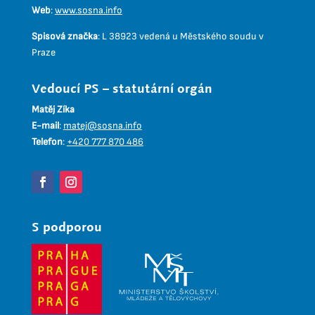
Web
:
www.sosna.info
Spisová značka
:
L 38923 vedená u Městského soudu v
Praze
Vedoucí PS – statutární orgán
Matěj Zíka
E-mail
:
matej@sosna.info
Telefon
:
+420 777 870 486
S podporou