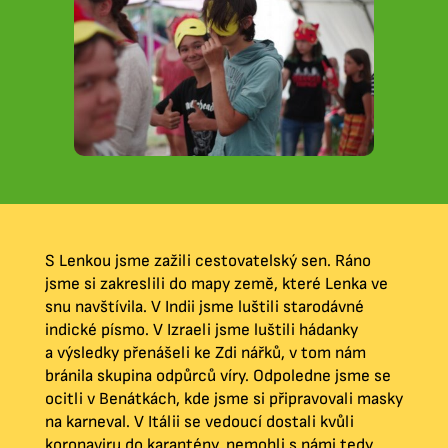
S Lenkou jsme zažili cestovatelský sen. Ráno
jsme si zakreslili do mapy země, které Lenka ve
snu navštívila. V Indii jsme luštili starodávné
indické písmo. V Izraeli jsme luštili hádanky
a výsledky přenášeli ke Zdi nářků, v tom nám
bránila skupina odpůrců víry. Odpoledne jsme se
ocitli v Benátkách, kde jsme si připravovali masky
na karneval. V Itálii se vedoucí dostali kvůli
koronaviru do karantény, nemohli s námi tedy