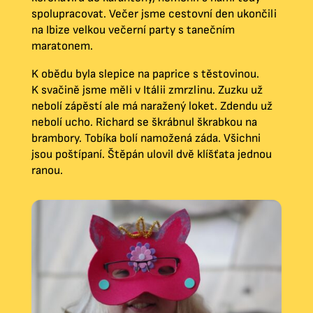
spolupracovat. Večer jsme cestovní den ukončili
na Ibize velkou večerní party s tanečním
maratonem.
K obědu byla slepice na paprice s těstovinou.
K svačině jsme měli v Itálii zmrzlinu. Zuzku už
nebolí zápěstí ale má naražený loket. Zdendu už
nebolí ucho. Richard se škrábnul škrabkou na
brambory. Tobíka bolí namožená záda. Všichni
jsou poštípaní. Štěpán ulovil dvě klíšťata jednou
ranou.