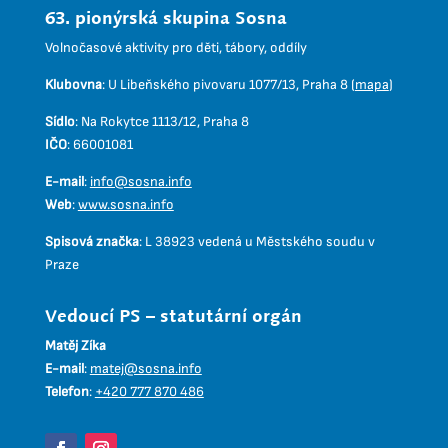
63. pionýrská skupina Sosna
Volnočasové aktivity pro děti, tábory, oddíly
Klubovna
:
U Libeňského pivovaru 1077/13, Praha 8 (
mapa
)
Sídlo
:
Na Rokytce 1113/12, Praha 8
IČO
:
66001081
E-mail
:
info@sosna.info
Web
:
www.sosna.info
Spisová značka
:
L 38923 vedená u Městského soudu v
Praze
Vedoucí PS – statutární orgán
Matěj Zíka
E-mail
:
matej@sosna.info
Telefon
:
+420 777 870 486